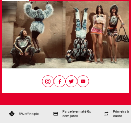
Parcele em até 6x
Primeira troca 
5% off no pix
sem juros
custo