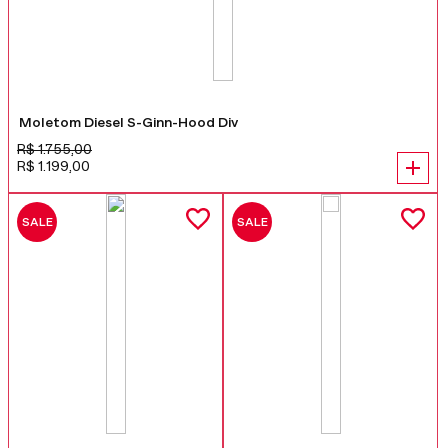
Moletom Diesel S-Ginn-Hood Div
R$
1
.
755
,
00
R$
1
.
199
,
00
SALE
SALE