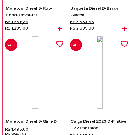
Moletom Diesel S-Rob-
Jaqueta Diesel D-Barcy
Hood-Doval-PJ
Giacca
R$
1
.
695
,
00
R$
2
.
995
,
00
R$
1
.
299
,
00
R$
2
.
699
,
00
SALE
SALE
Moletom Diesel S-Ginn-D
Calça Diesel 2023 D-Finitive
L.32 Pantaloni
R$
1
.
495
,
00
R$
999
,
00