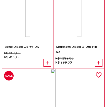
Boné Diesel Corry-Div
Moletom Diesel D-Um-Rib-
Ne
R$
595
,
00
R$
499
,
00
R$
1
.
299
,
00
R$
999
,
00
SALE