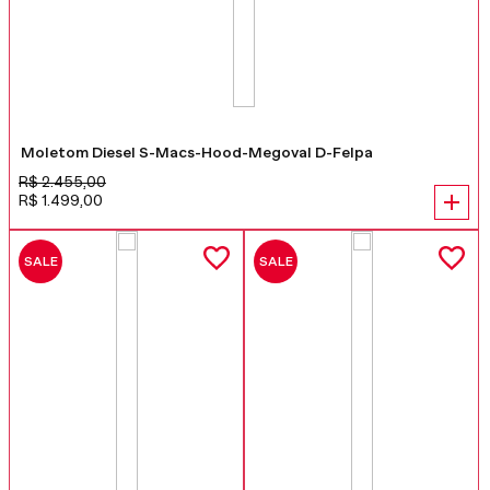
Moletom Diesel S-Macs-Hood-Megoval D-Felpa
R$
2
.
455
,
00
R$
1
.
499
,
00
SALE
SALE