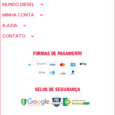
MUNDO DIESEL
Sobre nós
MINHA CONTA
Política de Privacidade
Meus pedidos
AJUDA
Fundação Only The Brave
Minha conta
Encontre uma loja
CONTATO
Trabalhe conosco
Wishlist
Perguntas frequentes
Seja um revendedor
FORMAS DE PAGAMENTO
Trocas e Devoluções
SELOS DE SEGURANÇA