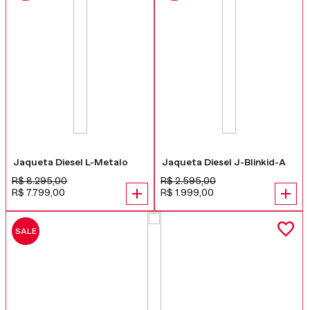
Jaqueta Diesel L-Metalo
Jaqueta Diesel J-Blinkid-A
R$
8
.
295
,
00
R$
2
.
595
,
00
R$
7
.
799
,
00
R$
1
.
999
,
00
SALE