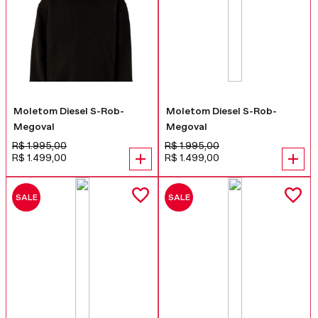
Moletom Diesel S-Rob-
Moletom Diesel S-Rob-
Megoval
Megoval
R$
1
.
995
,
00
R$
1
.
995
,
00
R$
1
.
499
,
00
R$
1
.
499
,
00
SALE
SALE