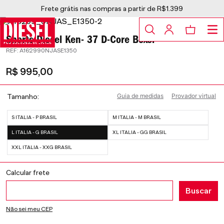
Frete grátis nas compras a partir de R$1.399
Shorts Diesel Ken- 37 D-Core Boxer
:
A162990NJASE1350
R$
995
,
00
Guia de medidas
Provador virtual
Tamanho
S ITALIA - P BRASIL
M ITALIA - M BRASIL
L ITALIA - G BRASIL
XL ITALIA - GG BRASIL
XXL ITALIA - XXG BRASIL
Não sei meu CEP