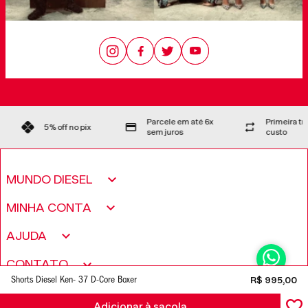
Parcele em até 6x
Primeira t
5% off no pix
sem juros
custo
MUNDO DIESEL
Sobre nós
MINHA CONTA
Política de Privacidade
Meus pedidos
AJUDA
Fundação Only The Brave
Minha conta
Encontre uma loja
CONTATO
Trabalhe conosco
Wishlist
Shorts Diesel Ken- 37 D-Core Boxer
R$
995
,
00
Perguntas frequentes
Seja um revendedor
Adicionar à sacola