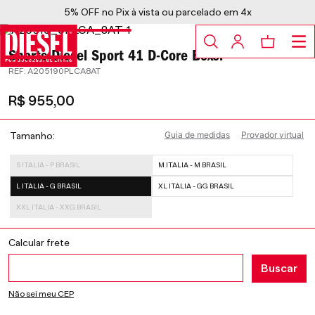
5% OFF no Pix à vista ou parcelado em 4x
Shorts Diesel Sport 41 D-Core Boxer
:
A205190PLCA8AT
R$
955
,
00
Guia de medidas
Provador virtual
Tamanho
S ITALIA - P BRASIL
M ITALIA - M BRASIL
L ITALIA - G BRASIL
XL ITALIA - GG BRASIL
XXL ITALIA - XXG BRASIL
Não sei meu CEP