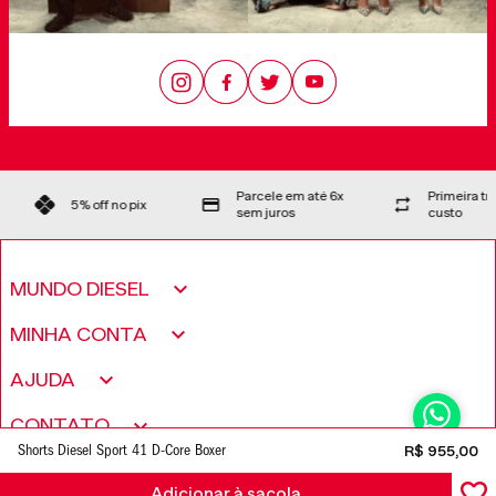
Parcele em até 6x
Primeira t
5% off no pix
sem juros
custo
MUNDO DIESEL
Sobre nós
MINHA CONTA
Política de Privacidade
Meus pedidos
AJUDA
Fundação Only The Brave
Minha conta
Encontre uma loja
CONTATO
Trabalhe conosco
Wishlist
Shorts Diesel Sport 41 D-Core Boxer
R$
955
,
00
Perguntas frequentes
Seja um revendedor
Adicionar à sacola