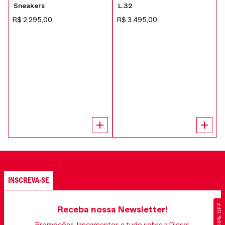
Tênis Diesel S-Ukiyo V2 Low
Calça Diesel 1971 D-Sent-S1
Sneakers
L.32
1
R$
2
.
295
,
00
R$
3
.
495
,
00
INSCREVA-SE
Receba nossa Newsletter!
Promoções, lançamentos e tudo sobre a Diesel.