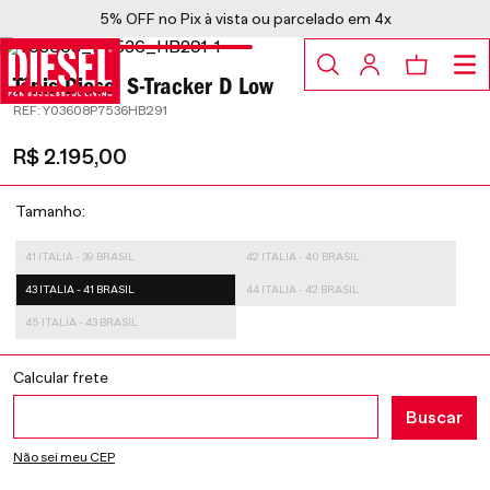
5% OFF no Pix à vista ou parcelado em 4x
Tênis Diesel S-Tracker D Low
:
Y03608P7536HB291
R$
2
.
195
,
00
Tamanho
41 ITALIA - 39 BRASIL
42 ITALIA - 40 BRASIL
43 ITALIA - 41 BRASIL
44 ITALIA - 42 BRASIL
45 ITALIA - 43 BRASIL
Não sei meu CEP