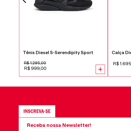
Tênis Diesel S-Serendipity Sport
Calça Di
R$
1
.
295
,
00
R$
1
.
69
R$
999
,
00
INSCREVA-SE
Receba nossa Newsletter!