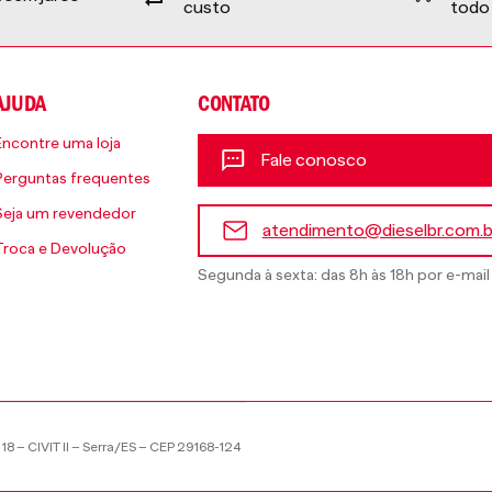
custo
todo 
AJUDA
CONTATO
Encontre uma loja
Fale conosco
Perguntas frequentes
Seja um revendedor
atendimento@dieselbr.com.b
Troca e Devolução
Segunda à sexta: das 8h às 18h por e-mail
18 – CIVIT II – Serra/ES – CEP 29168-124