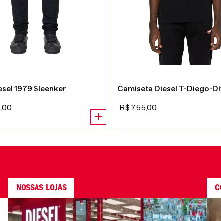
esel 1979 Sleenker
Camiseta Diesel T-Diego-Di
5
,
00
R$
755
,
00
NOSSAS LOJAS
C