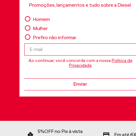
Promoções, lançamentos e tudo sobre a Diesel.
Homem
Mulher
Prefiro não informar
Ao continuar, você concorda com a nossa
Politica de
Privacidade
Enviar
5%OFF no Pix à vista
Em até 6X