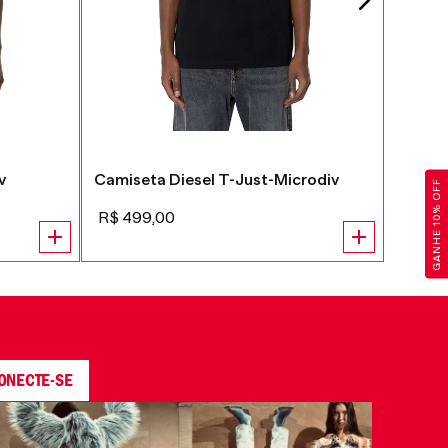
v
Camiseta Diesel T-Just-Microdiv
GANHE 10% OFF
R$
499
,
00
ONECTE-SE