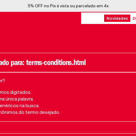
5% OFF no Pix à vista ou parcelado em 4x
Novidades
D
terms-conditions.html
er?
rmos digitados.
ma única palavra.
genéricos na busca.
sinônimos do termo desejado.