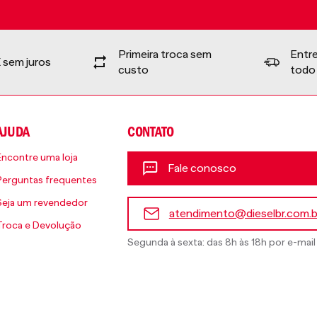
Primeira troca sem
Entr
 sem juros
custo
todo 
AJUDA
CONTATO
Encontre uma loja
Fale conosco
Perguntas frequentes
Seja um revendedor
atendimento@dieselbr.com.b
Troca e Devolução
Segunda à sexta: das 8h às 18h por e-mail