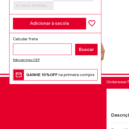
XL ITALIA - GG BRASIL
Adicionar à sacola
Não sei meu CEP
GANHE 10%OFF
na primeira compra
Underwear 
Descriç