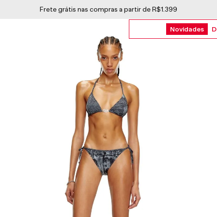
Em até 6X sem juros
Novidades
D