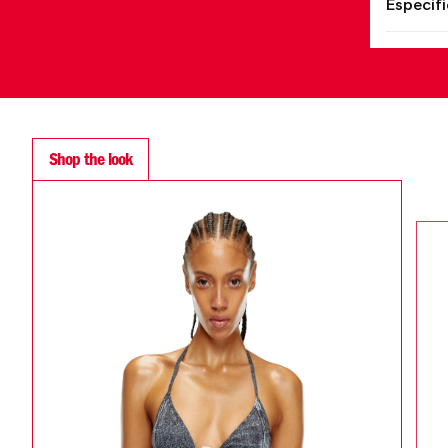
Especif
Shop the look