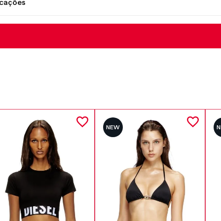
icações
NEW