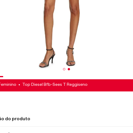
Feminino
Top Diesel Bfb-Sees T Reggiseno
ão do produto