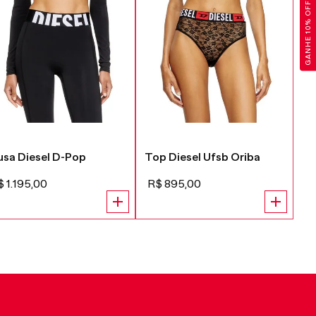
GANHE 10% OFF
usa Diesel D-Pop
Top Diesel Ufsb Oriba
Su
$
1
.
195
,
00
R$
895
,
00
R