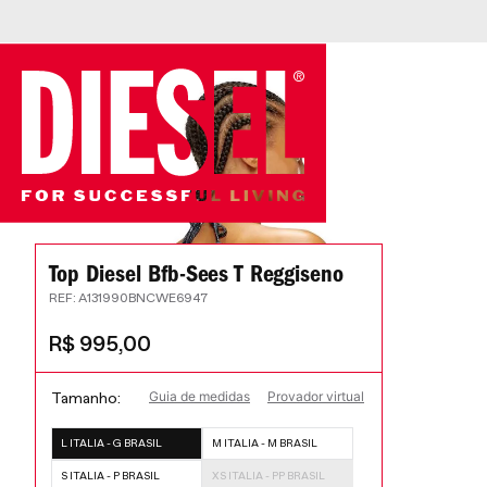
Top Diesel Bfb-Sees T Reggiseno
:
A131990BNCWE6947
R$
995
,
00
Guia de medidas
Provador virtual
Tamanho
L ITALIA - G BRASIL
M ITALIA - M BRASIL
S ITALIA - P BRASIL
XS ITALIA - PP BRASIL