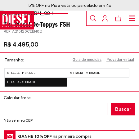
5% OFF no Pix à vista ou parcelado em 4x
Top Diesel De-Toppys FSH
:
A215120CEBN02
R$
4
.
495
,
00
Guia de medidas
Provador virtual
Tamanho
S ITALIA - P BRASIL
M ITALIA - M BRASIL
L ITALIA - G BRASIL
Não sei meu CEP
GANHE 10%OFF
na primeira compra