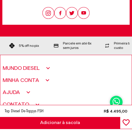
Parcele em até 6x
Primeira t
5% off no pix
sem juros
custo
MUNDO DIESEL
Sobre nós
MINHA CONTA
Política de Privacidade
Meus pedidos
AJUDA
Fundação Only The Brave
Minha conta
Encontre uma loja
CONTATO
Trabalhe conosco
Wishlist
Top Diesel De-Toppys FSH
R$
4
.
495
,
00
Perguntas frequentes
Seja um revendedor
Adicionar à sacola
FORMAS DE PAGAMENTO
Trocas e Devoluções