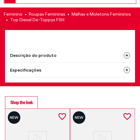
Feminino
Roupas Femininas
Malhas e Moletons Femininos
Top Diesel De-Toppys FSH
Descrição do produto
Especificações
Shop the look
NEW
NEW