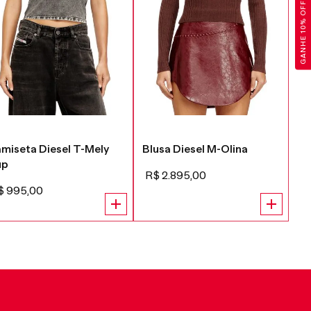
GANHE 10% OFF
miseta Diesel T-Mely
Blusa Diesel M-Olina
Re
up
R$
2
.
895
,
00
R
$
995
,
00