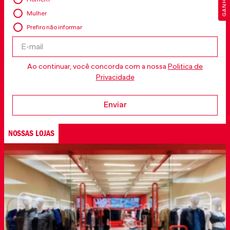
Mulher
Prefiro não informar
Ao continuar, você concorda com a nossa
Politica de
Privacidade
Enviar
NOSSAS LOJAS