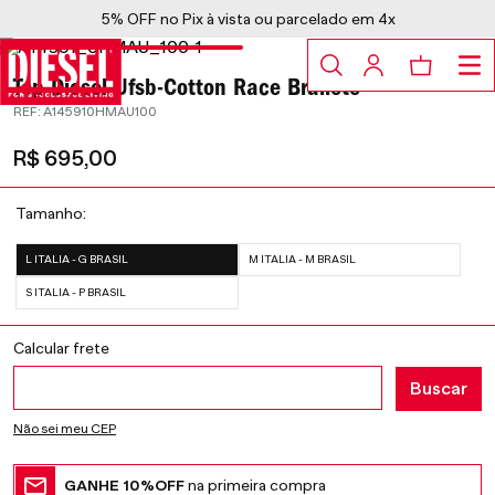
5% OFF no Pix à vista ou parcelado em 4x
Top Diesel Ufsb-Cotton Race Brallete
:
A145910HMAU100
R$
695
,
00
Tamanho
L ITALIA - G BRASIL
M ITALIA - M BRASIL
S ITALIA - P BRASIL
Não sei meu CEP
GANHE 10%OFF
na primeira compra