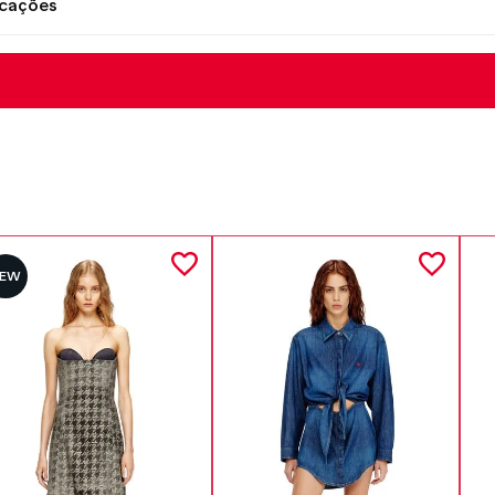
icações
NEW