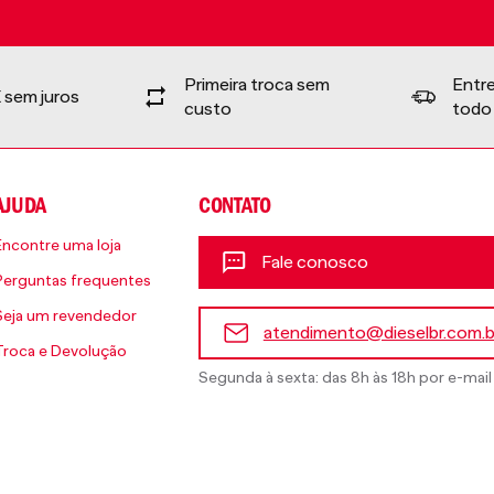
Primeira troca sem
Entr
 sem juros
custo
todo 
AJUDA
CONTATO
Encontre uma loja
Fale conosco
Perguntas frequentes
Seja um revendedor
atendimento@dieselbr.com.b
Troca e Devolução
Segunda à sexta: das 8h às 18h por e-mail