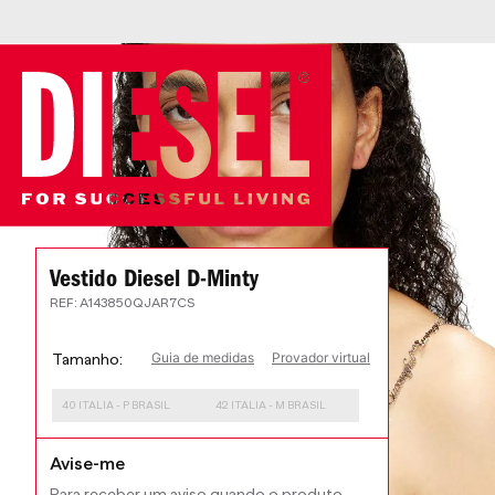
Vestido Diesel D-Minty
:
A143850QJAR7CS
Guia de medidas
Provador virtual
Tamanho
40 ITALIA - P BRASIL
42 ITALIA - M BRASIL