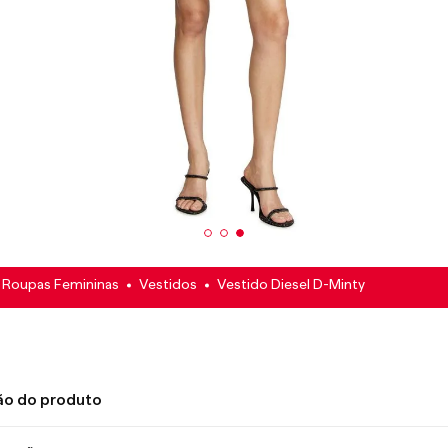
Roupas Femininas
Vestidos
Vestido Diesel D-Minty
ão do produto