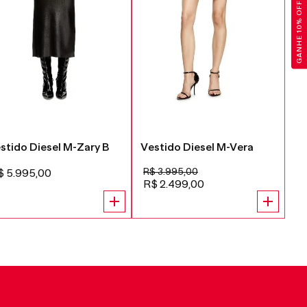
GANHE 10% OFF
stido Diesel M-Zary B
Vestido Diesel M-Vera
Ve
R$
3
.
995
,
00
$
5
.
995
,
00
R
R$
2
.
499
,
00