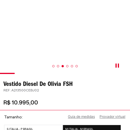
Vestido Diesel De Olivia FSH
:
A213500CEBJ02
R$
10
.
995
,
00
Guia de medidas
Provador virtual
Tamanho
S ITALIA - P BRASIL
M ITALIA - M BRASIL