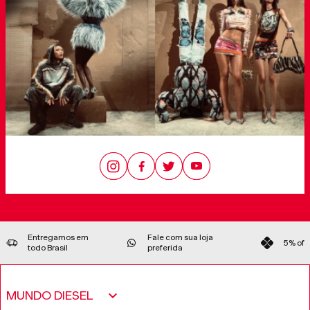
Entregamos em
Fale com sua loja
5% off 
todo Brasil
preferida
MUNDO DIESEL