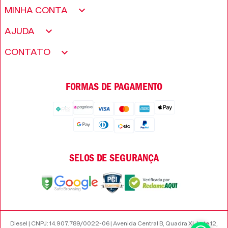
Sobre nós
MINHA CONTA
Política de Privacidade
Meus pedidos
AJUDA
Fundação Only The Brave
Minha conta
Encontre uma loja
CONTATO
Trabalhe conosco
Wishlist
Perguntas frequentes
Seja um revendedor
FORMAS DE PAGAMENTO
Trocas e Devoluções
SELOS DE SEGURANÇA
Diesel | CNPJ: 14.907.789/0022-06 | Avenida Central B, Quadra XI, Lote 12,