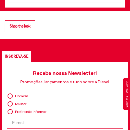
Shop the look
NEW
NEW
GANHE 10% OFF
Vestido Diesel M-Oloni
Vestido Diesel De Olivia FSH
Short
R$
10
.
995
,
00
R$
3
.
495
,
00