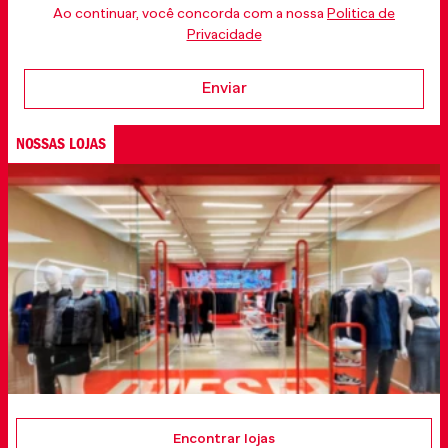
INSCREVA-SE
Receba nossa Newsletter!
Promoções, lançamentos e tudo sobre a Diesel.
Homem
Mulher
Prefiro não informar
Ao continuar, você concorda com a nossa
Politica de
Privacidade