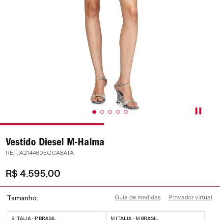
Vestido Diesel M-Halma
:
A214460EGCA8ATA
R$
4
.
595
,
00
Guia de medidas
Provador virtual
Tamanho
S ITALIA - P BRASIL
M ITALIA - M BRASIL