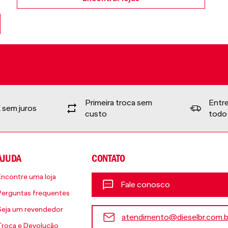
Primeira troca sem
Entr
 sem juros
custo
todo 
AJUDA
CONTATO
Encontre uma loja
Fale conosco
Perguntas frequentes
Seja um revendedor
atendimento@dieselbr.com.b
Troca e Devolução