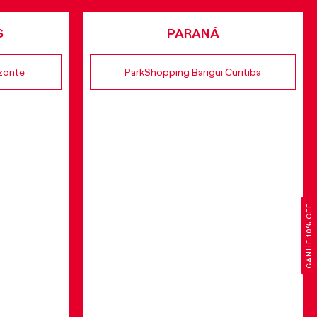
S
PARANÁ
izonte
ParkShopping Barigui Curitiba
GANHE 10% OFF