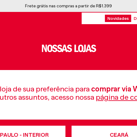
Frete grátis nas compras a partir de R$1.399
Novidades
D
NOSSAS LOJAS
loja de sua preferência para
comprar via 
utros assuntos, acesso nossa
página de c
PAULO - INTERIOR
CEARÁ